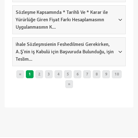
Sözleşme Kapsamında * Tarihli Ve * Karar ile
Yürürlüğe Giren Fiyat Farkı Hesaplamasının
Uygulanmasının K...
ihale Sözleşmsienin Feshedilmesi Gerekirken,
A.Ş'nin iş Kabulü için Başvuruda Bulunduğu, işin
Teslim...
«
1
2
3
4
5
6
7
8
9
10
»