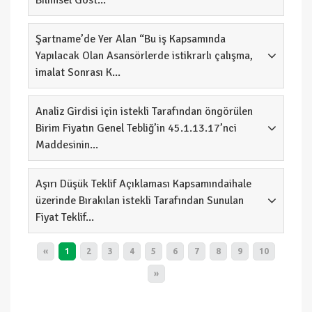
Bilimsel Göst...
Şartname’de Yer Alan “Bu iş Kapsamında
Yapılacak Olan Asansörlerde istikrarlı çalışma,
imalat Sonrası K...
Analiz Girdisi için istekli Tarafından öngörülen
Birim Fiyatın Genel Tebliğ’in 45.1.13.17’nci
Maddesinin...
Aşırı Düşük Teklif Açıklaması Kapsamındaihale
üzerinde Bırakılan istekli Tarafından Sunulan
Fiyat Teklif...
«
1
2
3
4
5
6
7
8
9
10
»