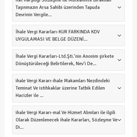
Kat Karşılığı Sözleşme ile Müteahhite Bırakılan
Taşınmazın Arsa Sahibi üzerinden Tapuda
Devrinin Vergile...
İhale Vergi Kararları-KUR FARKINDA KDV
UYGULAMASI VE BELGE DÜZENİ...
İhale Vergi Kararları-Ltd.Şti.’nin Ano­nim şir­ke­te
Dö­nüş­tü­rü­le­ce­ği Be­lir­ti­le­rek, Ne­v­’i De­...
ihale Vergi Kararı-ihale Makamları Nezdindeki
Teminat Ve istihkaklar üzerine Tatbik Edilen
Hacizler ile ...
ihale Vergi Kararı-mal Ve Hizmet Alımları ile ilgili
Olarak Düzenlenecek ihale Kararları, Sözleşme Ve
Di...