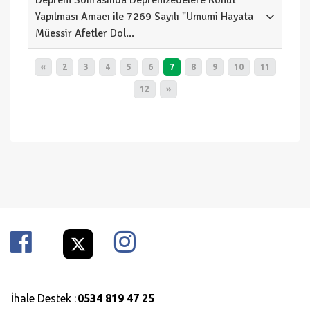
Deprem Sonrasında Depremzedelere Konut
Yapılması Amacı ile 7269 Sayılı "Umumi Hayata
Müessir Afetler Dol...
«
2
3
4
5
6
7
8
9
10
11
12
»
İhale Destek :
0534 819 47 25