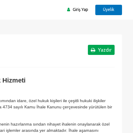
Üyelik
Giriş Yap
Yazdır
ık Hizmeti
ndan idare, özel hukuk kişileri ile çeşitli hukuki ilişkiler
eya 4734 sayılı Kamu İhale Kanunu çerçevesinde yürütülen bir
menin hazırlanma sından nihayet ihalenin onaylanarak özel
dari işlemler arasında yer almaktadır. İhale aşamasını