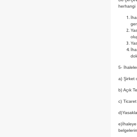
herhangi 
İha
ger
Yas
olu
Yas
İha
dol
5- İhalele
a) Şirket
b) Açık Te
c) Ticaret
d)Yasakla
e)İhaleye
belgeleri