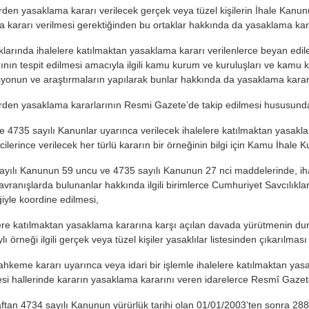
erden yasaklama kararı verilecek gerçek veya tüzel kişilerin İhale Kanu
 kararı verilmesi gerektiğinden bu ortaklar hakkında da yasaklama kara
klarında ihalelere katılmaktan yasaklama kararı verilenlerce beyan edile
rının tespit edilmesi amacıyla ilgili kamu kurum ve kuruluşları ve kamu k
yonun ve araştırmaların yapılarak bunlar hakkında da yasaklama kararı
erden yasaklama kararlarının Resmi Gazete’de takip edilmesi hususunda
e 4735 sayılı Kanunlar uyarınca verilecek ihalelere katılmaktan yasakl
cilerince verilecek her türlü kararın bir örneğinin bilgi için Kamu İhale
ayılı Kanunun 59 uncu ve 4735 sayılı Kanunun 27 nci maddelerinde, iha
 davranışlarda bulunanlar hakkında ilgili birimlerce Cumhuriyet Savcılı
ğiyle koordine edilmesi,
ere katılmaktan yasaklama kararına karşı açılan davada yürütmenin durd
lı örneği ilgili gerçek veya tüzel kişiler yasaklılar listesinden çıkarı
hkeme kararı uyarınca veya idari bir işlemle ihalelere katılmaktan yasak
esi hallerinde kararın yasaklama kararını veren idarelerce Resmî Gazet
aftan 4734 sayılı Kanunun yürürlük tarihi olan 01/01/2003’ten sonra 2886 