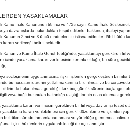
ELERDEN YASAKLAMALAR
lı Kamu İhale Kanununun 58 inci ve 4735 sayılı Kamu İhale Sözleşmel
l veya davranışlarda bulundukları tespit edilenler hakkında, ihaleyi yapan
lı Kanunun 2 nci ve 3 üncü maddeleri ile istisna edilenler dâhil bütün k
kararı verileceği belirtilmektedir.
lı Kanun ve Kamu İhale Genel Tebliği’nde; yasaklamayı gerektiren fiil vey
re içinde yasaklama kararı verilmesinin zorunlu olduğu, bu süre geçiri
ığı,
eya sözleşmenin uygulanmasına ilişkin işlemleri gerçekleştiren birimler t
linde bu hususun idarenin yetkili makamına bildirilmesi ve bu çerçevede ye
 bildirimde bulunulması gerektiği, kırk beş günlük sürenin başlangıcı ola
ilgili veya bağlı bulunulan bakanlığa ulaştığı tarihin esas alınması gerekt
, yasaklama kararı verilmesini gerektiren bir fiil veya davranışı tespit ett
n yasaklama kararı verilebilmesi için gerekli düzenleme ve işlemleri ya
nin belirtilen sürede tamamlanamaması ve yürürlüğe girmemesi halinde ilg
ğuna ilişkin hükümlerin uygulanabileceği de açıklanmıştır.