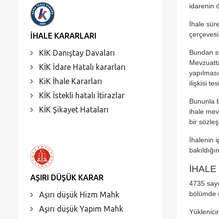
idarenin 
İhale sür
çerçevesi
İHALE KARARLARI
KİK Danıştay Davaları
Bundan so
Mevzuatta
KİK İdare Hatalı kararları
yapılması
KiK İhale Kararları
ilişkisi t
KİK İstekli hatalı İtirazlar
Bununla b
KİK Şikayet Hataları
ihale mev
bir sözleş
İhalenin 
bakıldığı
İHALE
AŞIRI DÜŞÜK KARAR
4735 sayı
bölümde d
Aşırı düşük Hizm Mahk
Aşırı düşük Yapım Mahk
Yüklenici