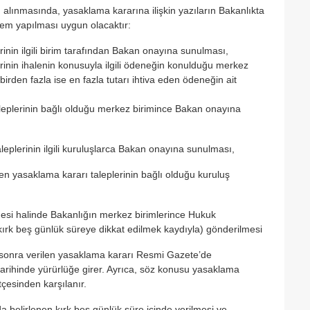
n alınmasında, yasaklama kararına ilişkin yazıların Bakanlıkta
lem yapılması uygun olacaktır:
inin ilgili birim tarafından Bakan onayına sunulması,
rinin ihalenin konusuyla ilgili ödeneğin konulduğu merkez
irden fazla ise en fazla tutarı ihtiva eden ödeneğin ait
leplerinin bağlı olduğu merkez birimince Bakan onayına
aleplerinin ilgili kuruluşlarca Bakan onayına sunulması,
ülen yasaklama kararı taleplerinin bağlı olduğu kuruluş
esi halinde Bakanlığın merkez birimlerince Hukuk
 (kırk beş günlük süreye dikkat edilmek kaydıyla) gönderilmesi
an sonra verilen yasaklama kararı Resmi Gazete’de
arihinde yürürlüğe girer. Ayrıca, söz konusu yasaklama
tçesinden karşılanır.
 belirlenen kırk beş günlük süre içinde verilmesi ve