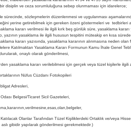
bir disiplin ve ceza sorumluluğuna sebep olunmaması için idarelerce;
le sürecinde, sözleşmelerin düzenlenmesi ve uygulanması aşamaların
eğini yerine getirebilmek için gereken özeni göstermeleri ve tedbirleri a
aklama kararı verilmesi ile ilgili kırk beş günlük süre, yasaklama kararı y
p, yazının yasaklama ile ilgili hususun tespitini müteakip en kısa süred
aklama kararı yazısında, yasaklama kararının alınmasına neden olan fii
lelere Katılmaktan Yasaklama Kararı Formunun Kamu İhale Genel Tebliği
durularak, onaylı olarak gönderilmesi,
rden yasaklama kararı verilebilmesi için gerçek veya tüzel kişilerle ilgil
 ortaklarının Nüfus Cüzdanı Fotokopileri
bligat Adresleri,
 Odası Belgesi/Ticaret Sicil Gazeteleri,
ma,kararının,verilmesine,esas,olan,belgeler,
 Katılacak Olanlar Tarafından Tüzel Kişiliklerdeki Ortaklık ve/veya His
n aslı gibidir yapılarak gönderilmesi gerekmektedir.)