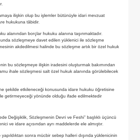
r.
maya ilişkin olup bu işlemler bütünüyle idari mevzuat
are hukukuna tâbidir.
u alanından borçlar hukuku alanına taşınmaktadır.
nunda sözleşmeye davet edilen yüklenici ile sözleşme
eşmesinin akdedilmesi halinde bu sözleşme artık bir özel hukuk
arenin bu sözleşmeye ilişkin iradesini oluşturmak bakımından
kamu ihale sözleşmesi salt özel hukuk alanında görülebilecek
ne şekilde etkileneceği konusunda idare hukuku öğretisine
le getirmeyeceği yönünde olduğu ifade edilmektedir
e Değişiklik, Sözleşmenin Devri ve Feshi” başlıklı üçüncü
nici ve idare açısından ayrı maddelerde ele almıştır.
apıldıktan sonra mücbir sebep halleri dışında yüklenicinin