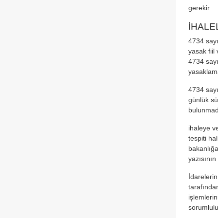
gerekir
İHAL
4734 sayı
yasak fii
4734 sayı
yasaklama 
4734 sayı
günlük sü
bulunmad
ihaleye v
tespiti ha
bakanlığa
yazısının 
İdarelerin
tarafında
işlemleri
sorumlulu