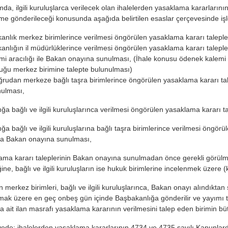
da, ilgili kuruluşlarca verilecek olan ihalelerden yasaklama kararlarını
ime gönderileceği konusunda aşağıda belirtilen esaslar çerçevesinde iş
anlık merkez birimlerince verilmesi öngörülen yasaklama kararı talepler
anlığın il müdürlüklerince verilmesi öngörülen yasaklama kararı taleple
imi aracılığı ile Bakan onayına sunulması, (İhale konusu ödenek kalemi b
uğu merkez birimine talepte bulunulması)
rudan merkeze bağlı taşra birimlerince öngörülen yasaklama kararı ta
ulması,
ığa bağlı ve ilgili kuruluşlarınca verilmesi öngörülen yasaklama kararı t
ğa bağlı ve ilgili kuruluşlarına bağlı taşra birimlerince verilmesi öngör
yla Bakan onayına sunulması,
ama kararı taleplerinin Bakan onayına sunulmadan önce gerekli görülm
ğine, bağlı ve ilgili kuruluşların ise hukuk birimlerine incelenmek üzere
n merkez birimleri, bağlı ve ilgili kuruluşlarınca, Bakan onayı alındıkt
ak üzere en geç onbeş gün içinde Başbakanlığa gönderilir ve yayımı t
na ait ilan masrafı yasaklama kararının verilmesini talep eden birimin bü
ede; ihalelerden yasaklama kararlarının 4734 ve 4735 sayılı Kanunlarda