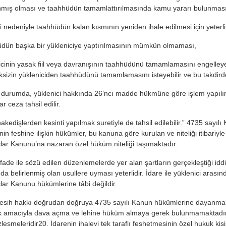
mış olması ve taahhüdün tamamlattırılmasında kamu yararı bulunması
iği nedeniyle taahhüdün kalan kısmının yeniden ihale edilmesi için yeter
dün başka bir yükleniciye yaptırılmasının mümkün olmaması,
icinin yasak fiil veya davranışının taahhüdünü tamamlamasını engelleye
sizin yükleniciden taahhüdünü tamamlamasını isteyebilir ve bu takdi
durumda, yüklenici hakkında 26’ncı madde hükmüne göre işlem yapılır v
ar ceza tahsil edilir.
akedişlerden kesinti yapılmak suretiyle de tahsil edilebilir.” 4735 sayı
in feshine ilişkin hükümler, bu kanuna göre kurulan ve niteliği itibariyle
lar Kanunu’na nazaran özel hüküm niteliği taşımaktadır.
 ifade ile sözü edilen düzenlemelerde yer alan şartların gerçekleştiği i
a belirlenmiş olan usullere uyması yeterlidir. İdare ile yüklenici arasın
lar Kanunu hükümlerine tâbi değildir.
fesih hakkı doğrudan doğruya 4735 sayılı Kanun hükümlerine dayanmakta
 amacıyla dava açma ve lehine hüküm almaya gerek bulunmamaktadır19. 
leşmeleridir20. İdarenin ihaleyi tek taraflı feshetmesinin özel hukuk k