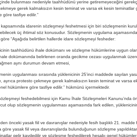
içinde bulunması nedeniyle taahhüdünü yerine getiremeyeceğini gerekçeleri
çekmeye gerek kalmaksızın kesin teminat ve varsa ek kesin teminatlar g
göre tasfiye edilir.”
kapsamında idarenin sözleşmeyi feshetmesi için biri sözleşmenin kur
ebilecek üç ihtimal söz konusudur. Sözleşmenin uygulama aşamasında o
öre “Aşağıda belirtilen hallerde idare sözleşmeyi fesheder:
icinin taahhüdünü ihale dokümanı ve sözleşme hükümlerine uygun olara
ihale dokümanında belirlenen oranda gecikme cezası uygulanmak üzere, i
 rağmen aynı durumun devam etmesi,
menin uygulanması sırasında yüklenicinin 25’inci maddede sayılan yasa
e, ayrıca protesto çekmeye gerek kalmaksızın kesin teminat ve varsa ek 
nel hükümlere göre tasfiye edilir.” hükmünü içermektedir.
sözleşmeyi feshedebilmesi için Kamu İhale Sözleşmeleri Kanunu’nda 
ut olup sözleşmenin uygulanması aşamasında fark edilen, yüklenicinin 
en önceki yasak fiil ve davranışlar nedeniyle fesih başlıklı 21. madde
göre yasak fiil veya davranışlarda bulunduğunun sözleşme yapıldıktan 
inatlar gelir kaydedilir ve sözleşme feshedilerek hesabı genel hükümler