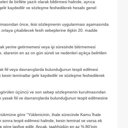
 ile birlikte yazılı olarak bildirmesi halinde, ayrıca
elir kaydedilir ve sözleşme feshedilerek hesabı genel
ulmasından önce, ikisi sözleşmenin uygulanması aşamasında
rtaya çıkabilecek fesih sebeplerine ilişkin 20. madde
k yerine getirmemesi veya işi süresinde bitirmemesi
darenin en az on gün süreli ve nedenleri açıkça belirtilen
k fiil veya davranışlarda bulunduğunun tespit edilmesi
kesin teminatlar gelir kaydedilir ve sözleşme feshedilerek
öngörülen üçüncü ve son sebep sözleşmenin kurulmasından
yasak fiil ve davranışlarda bulunduğunun tespit edilmesine
 hükmüne göre “Yüklenicinin, ihale sürecinde Kamu İhale
sonra tespit edilmesi halinde, kesin teminat ve varsa ek
e göre tasfiye edilir. Ancak, taahhüdün en az % 80’inin