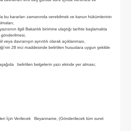
da bu kararları zamanında verebilmek ve kanun hükümlerinin
lmaları,
azısının ilgili Bakanlık birimine ulaştığı tarihte başlamakta
e gönderilmesi,
l veya davranışın ayrıntılı olarak açıklanması,
’nin 28 inci maddesinde belirtilen hususlara uygun şekilde
i aşağıda belirtilen belgelerin yazı ekinde yer alması;
seleri İçin Verilecek Beyanname, (Gönderilecek tüm suret