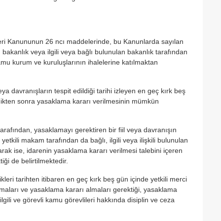
eri Kanununun 26 ncı maddelerinde, bu Kanunlarda sayılan
 bakanlık veya ilgili veya bağlı bulunulan bakanlık tarafından
amu kurum ve kuruluşlarının ihalelerine katılmaktan
a davranışların tespit edildiği tarihi izleyen en geç kırk beş
ldikten sonra yasaklama kararı verilmesinin mümkün
arafından, yasaklamayı gerektiren bir fiil veya davranışın
tkili makam tarafından da bağlı, ilgili veya ilişkili bulunulan
rak ise, idarenin yasaklama kararı verilmesi talebini içeren
iği de belirtilmektedir.
ikleri tarihten itibaren en geç kırk beş gün içinde yetkili merci
pmaları ve yasaklama kararı almaları gerektiği, yasaklama
ili ve görevli kamu görevlileri hakkında disiplin ve ceza