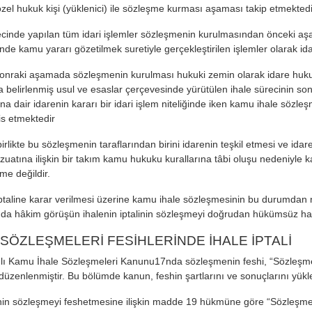
özel hukuk kişi (yüklenici) ile sözleşme kurması aşaması takip etmektedi
ecinde yapılan tüm idari işlemler sözleşmenin kurulmasından önceki aşa
nde kamu yararı gözetilmek suretiyle gerçekleştirilen işlemler olarak id
nraki aşamada sözleşmenin kurulması hukuki zemin olarak idare hukuk
 belirlenmiş usul ve esaslar çerçevesinde yürütülen ihale sürecinin so
na dair idarenin kararı bir idari işlem niteliğinde iken kamu ihale sözl
esis etmektedir
irlikte bu sözleşmenin taraflarından birini idarenin teşkil etmesi ve id
zuatına ilişkin bir takım kamu hukuku kurallarına tâbi oluşu nedeniyle 
me değildir.
iptaline karar verilmesi üzerine kamu ihale sözleşmesinin bu durumdan 
nda hâkim görüşün ihalenin iptalinin sözleşmeyi doğrudan hükümsüz ha
 SÖZLEŞMELERİ FESİHLERİNDE İHALE İPTALİ
lı Kamu İhale Sözleşmeleri Kanunu17nda sözleşmenin feshi, “Sözleşmed
üzenlenmiştir. Bu bölümde kanun, feshin şartlarını ve sonuçlarını yükle
nin sözleşmeyi feshetmesine ilişkin madde 19 hükmüne göre “Sözleşme y