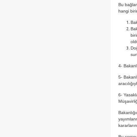
Bu bağlam
hangi bir
Bak
Bak
bir
old
Doğ
sun
4- Bakanl
5- Bakanlı
aracılığı
6- Yasakl
Müşavirli
Bakanlığı
yayımlanm
kararları
Bu çerçev