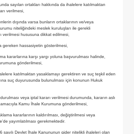
nunda sayılan ortakları hakkında da ihalelere katılmaktan
rı verilmesi,
nlerin dışında varsa bunların ortaklarının ve/veya
urumu niteliğindeki meslek kuruluşları ile gerekli
 verilmesi hususuna dikkat edilmesi,
 gereken hassasiyetin gösterilmesi,
ama kararlarına karşı yargı yoluna başvurulması halinde,
 Kurumuna gönderilmesi,
lelere katılmaktan yasaklamayı gerektiren ve suç teşkil eden
klarına suç duyurusunda bulunulması için konunun Hukuk
urulması veya iptal kararı verilmesi durumunda, kararın aslı
lması amacıyla Kamu İhale Kurumuna gönderilmesi,
lama kararlarının kaldırılması, değiştirilmesi veya
e’de yayımlatılması gerekmektedir.
sayılı Devlet İhale Kanununun gider nitelikli ihaleleri olan