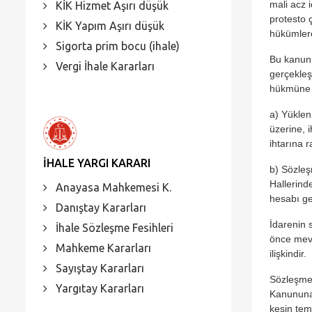
mali acz 
KİK Hizmet Aşırı düşük
protesto 
KİK Yapım Aşırı düşük
hükümlere 
Sigorta prim bocu (ihale)
Bu kanun 
Vergi İhale Kararları
gerçekleş
hükmüne g
a) Yüklen
üzerine, 
ihtarına
İHALE YARGI KARARI
b) Sözleş
Hallerind
Anayasa Mahkemesi K.
hesabı ge
Danıştay Kararları
İdarenin 
İhale Sözleşme Fesihleri
önce mevc
Mahkeme Kararları
ilişkindir.
Sayıştay Kararları
Sözleşmed
Yargıtay Kararları
Kanununa 
kesin tem