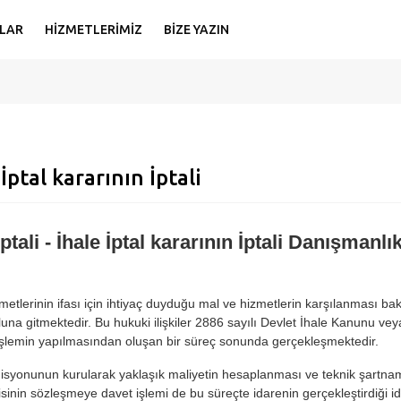
LAR
HİZMETLERİMİZ
BİZE YAZIN
 İptal kararının İptali
İptali - İhale İptal kararının İptali Danışmanl
tlerinin ifası için ihtiyaç duyduğu mal ve hizmetlerin karşılanması bakımı
una gitmektedir. Bu hukuki ilişkiler 2886 sayılı Devlet İhale Kanunu v
i işlemin yapılmasından oluşan bir süreç sonunda gerçekleşmektedir.
isyonunun kurularak yaklaşık maliyetin hesaplanması ve teknik şartna
isinin sözleşmeye davet işlemi de bu süreçte idarenin gerçekleştirdiği i