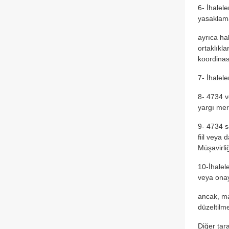
6- İhalel
yasaklama
ayrıca ha
ortaklıkla
koordinas
7- İhalel
8- 4734 v
yargı mer
9- 4734 s
fiil veya
Müşavirli
10-İhalel
veya onay
ancak, ma
düzeltilm
Diğer tar