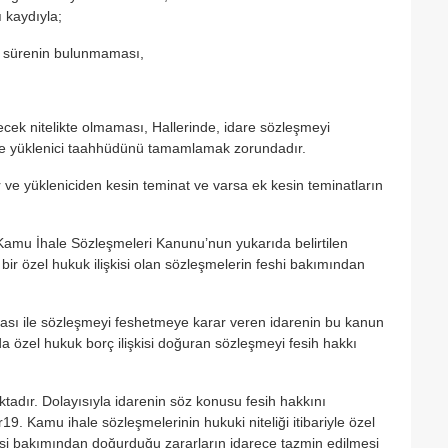
 kaydıyla;
li sürenin bulunmaması,
cek nitelikte olmaması, Hallerinde, idare sözleşmeyi
rde yüklenici taahhüdünü tamamlamak zorundadır.
e yükleniciden kesin teminat ve varsa ek kesin teminatların
lı Kamu İhale Sözleşmeleri Kanunu’nun yukarıda belirtilen
 bir özel hukuk ilişkisi olan sözleşmelerin feshi bakımından
ddiası ile sözleşmeyi feshetmeye karar veren idarenin bu kanun
da özel hukuk borç ilişkisi doğuran sözleşmeyi fesih hakkı
dır. Dolayısıyla idarenin söz konusu fesih hakkını
Kamu ihale sözleşmelerinin hukuki niteliği itibariyle özel
işisi bakımından doğurduğu zararların idarece tazmin edilmesi