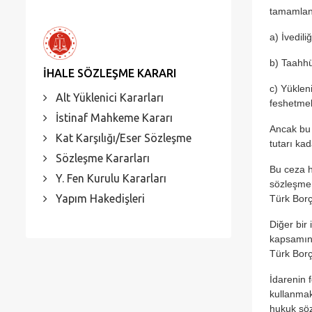
tamamlan
a) İvedil
b) Taahhü
İHALE SÖZLEŞME KARARI
c) Yüklen
Alt Yüklenici Kararları
feshetmek
İstinaf Mahkeme Kararı
Ancak bu 
Kat Karşılığı/Eser Sözleşme
tutarı kad
Sözleşme Kararları
Bu ceza h
Y. Fen Kurulu Kararları
sözleşmen
Yapım Hakedişleri
Türk Borç
Diğer bir
kapsamınd
Türk Borç
İdarenin 
kullanmak
hukuk söz